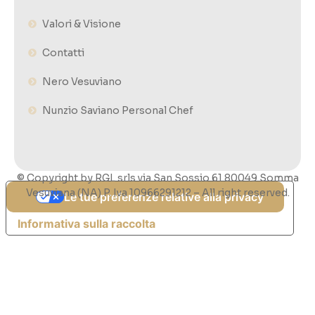
Valori & Visione
Contatti
Nero Vesuviano
Nunzio Saviano Personal Chef
© Copyright by RGL srls via San Sossio 61 80049 Somma
Vesuviana (NA) P. Iva 10966291212 – All right reserved.
Le tue preferenze relative alla privacy
Informativa sulla raccolta